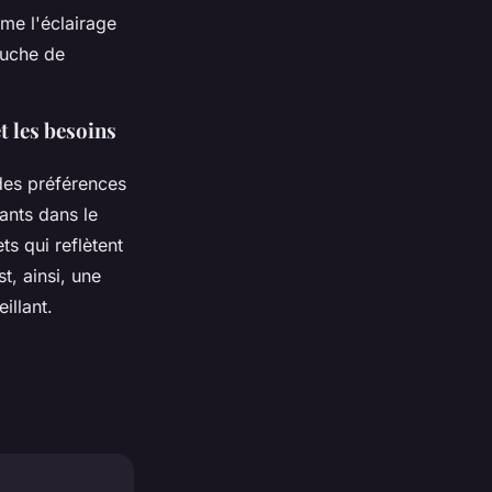
me l'éclairage
ouche de
t les besoins
des préférences
tants dans le
ts qui reflètent
t, ainsi, une
illant.