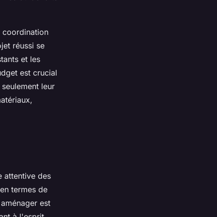
e coordination
jet réussi se
tants et les
dget est crucial
 seulement leur
atériaux,
attentive des
 en termes de
à aménager est
nt à l'esprit