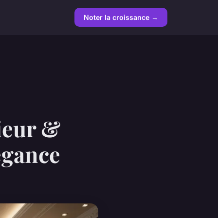
Noter la croissance →
rieur &
légance