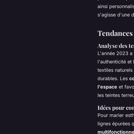
ainsi personnali
s'agisse d'une 
Tendances 
Analyse des te
L'année 2023 a
l'authenticité e
textiles naturel
durables. Les
c
l'espace
et favo
les teintes terr
Idées pour com
Pour marier esth
lignes épurées 
multifonctionne