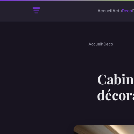
Accueil
Actu
Deco
Accueil
›
Deco
Cabine
décora