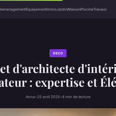
Demenagement
Equipement
Immo
Jardin
Maison
Piscine
Travaux
DECO
t d'architecte d'inté
teur : expertise et É
Anna
•
25 avril 2025
•
4 min de lecture