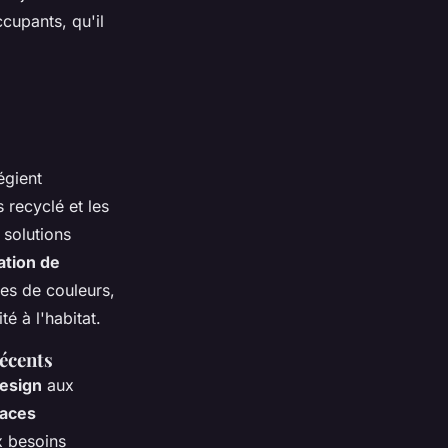
cupants, qu'il
égient
s recyclé et les
 solutions
ation de
tes de couleurs,
é à l'habitat.
récents
design
aux
aces
x besoins