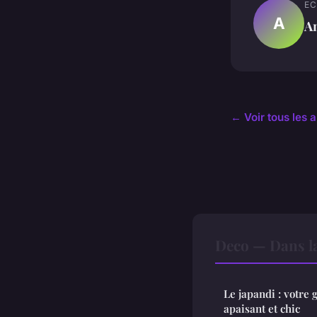
EC
A
A
← Voir tous les a
Deco — Dans l
Le japandi : votre 
apaisant et chic