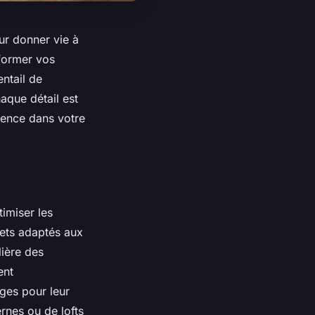
our donner vie à
sformer vos
entail de
haque détail est
rence dans votre
timiser les
jets adaptés aux
lière des
ent
ges pour leur
rnes ou de lofts