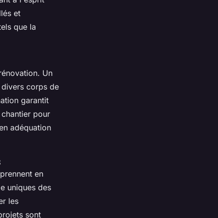
lés et
els que la
 rénovation. Un
t divers corps de
ation garantit
 chantier pour
en adéquation
s
r prennent en
vie uniques des
er les
projets sont