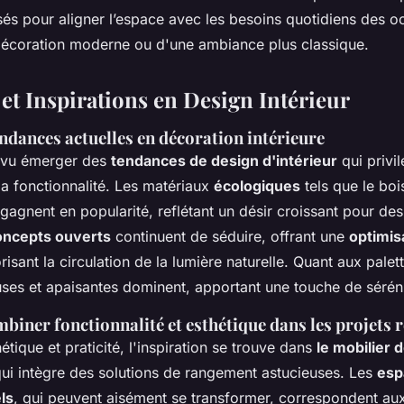
sés pour aligner l’espace avec les besoins quotidiens des oc
décoration moderne ou d'une ambiance plus classique.
et Inspirations en Design Intérieur
ndances actuelles en décoration intérieure
 vu émerger des
tendances de design d'intérieur
qui privil
t la fonctionnalité. Les matériaux
écologiques
tels que le boi
s gagnent en popularité, reflétant un désir croissant pour des
oncepts ouverts
continuent de séduire, offrant une
optimis
risant la circulation de la lumière naturelle. Quant aux palet
euses et apaisantes dominent, apportant une touche de sérénit
biner fonctionnalité et esthétique dans les projets 
étique et praticité, l'inspiration se trouve dans
le mobilier 
qui intègre des solutions de rangement astucieuses. Les
esp
ls
, qui peuvent aisément se transformer, correspondent au