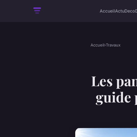
Accueil
Actu
Deco
Accueil
›
Travaux
Les pan
guide 