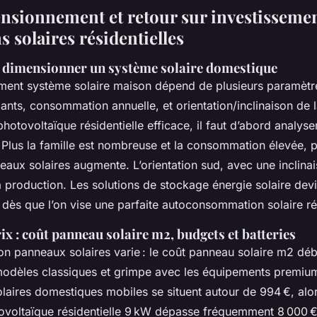
nsionnement et retour sur investissemen
ns solaires résidentielles
 dimensionner un système solaire domestique
ent système solaire maison dépend de plusieurs paramètre
ts, consommation annuelle, et orientation/inclinaison de la
 photovoltaïque résidentielle efficace, il faut d’abord analyse
 Plus la famille est nombreuse et la consommation élevée, p
eaux solaires augmente. L’orientation sud, avec une inclina
a production. Les solutions de stockage énergie solaire dev
dès que l’on vise une parfaite autoconsommation solaire rés
ix : coût panneau solaire m2, budgets et batteries
tion panneaux solaires varie : le coût panneau solaire m2 dé
modèles classiques et grimpe avec les équipements premiu
solaires domestiques mobiles se situent autour de 994 €, alo
tovoltaïque résidentielle 9 kW dépasse fréquemment 8 000 €