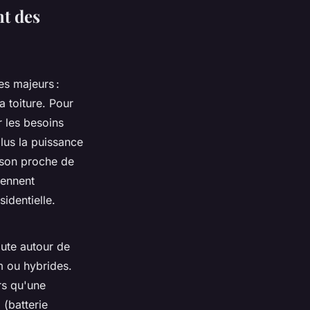
t des
s majeurs :
 toiture. Pour
r les besoins
lus la puissance
ison proche de
iennent
identielle.
bute autour de
m ou hybrides.
rs qu'une
 (batterie