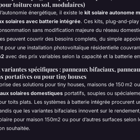
 pour toiture ou sol, modulaires)
’autonomie énergétique, il existe le
kit solaire autonome 
x solaires avec batterie intégrée
. Ces kits, plug-and-play
toconsommation sans modification majeure du réseau domesti
 peuvent couvrir des besoins complets, du simple appoin
 pour une installation photovoltaïque résidentielle couvra
m2
avec des prix variables selon la capacité et la batterie 
 variantes spécifiques : panneaux bifaciaux, panneau
ns portatives ou pour tiny houses
vorise des solutions pour tiny houses, maisons de 150 m2 
aux solaires domestiques
portatifs, souples ou spécialem
r toits plats. Les systèmes à batterie intégrée procurent u
tandis que les variantes bifaciales innovent sur le rendement
 solaire pour maison 150m2 ou pour d’autres surfaces selon l
ion souhaitée.