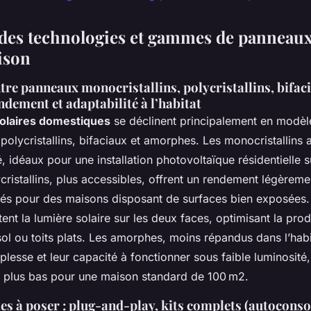
es technologies et gammes de panneaux 
ison
tre panneaux monocristallins, polycristallins, bifaci
dement et adaptabilité à l’habitat
olaires domestiques
se déclinent principalement en modèl
 polycristallins, bifaciaux et amorphes. Les monocristallins 
 idéaux pour une installation photovoltaïque résidentielle s
ycristallins, plus accessibles, offrent un rendement légèremen
tés pour des maisons disposant de surfaces bien exposées
tent la lumière solaire sur les deux faces, optimisant la pro
 sol ou toits plats. Les amorphes, moins répandus dans l’habi
plesse et leur capacité à fonctionner sous faible luminosité,
 plus bas pour une maison standard de 100 m2.
tes à poser : plug-and-play, kits complets (autocon