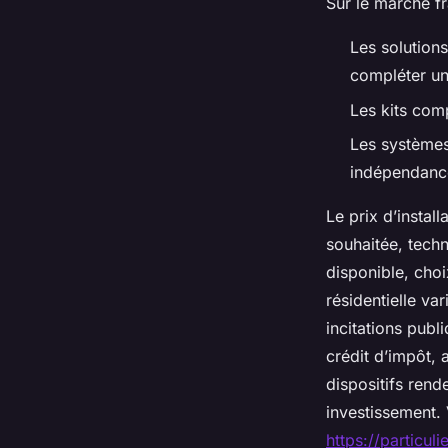
Sur le marché fra
Les solution
compléter une
Les kits com
Les systèmes
indépendance
Le prix d’instal
souhaitée, techn
disponible, choi
résidentielle va
incitations publ
crédit d’impôt, 
dispositifs rende
investissement. 
https://particul