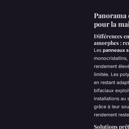
Panorama d
pour la ma
Différences en
amorphes : ren
Les
panneaux s
monocristallins,
rendement élevé,
limitée. Les pol
en restant adap
bifaciaux exploi
installations au
grâce à leur sou
rendement reste
Solutions prê