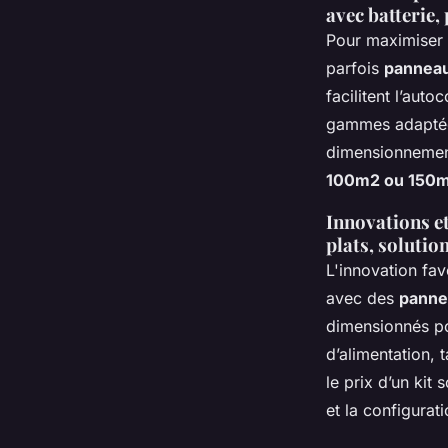
avec batterie,
Pour maximiser l
parfois
panneau
facilitent l’au
gammes adaptées
dimensionnement
100m2 ou 150
Innovations et
plats, solutio
L'innovation fa
avec des
panne
dimensionnés pou
d’alimentation, 
le prix d’un kit
et la configurat