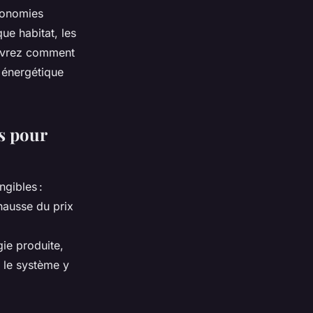
économies
ue habitat, les
couvrez comment
 énergétique
s pour
ngibles :
hausse du prix
gie produite,
e le système y