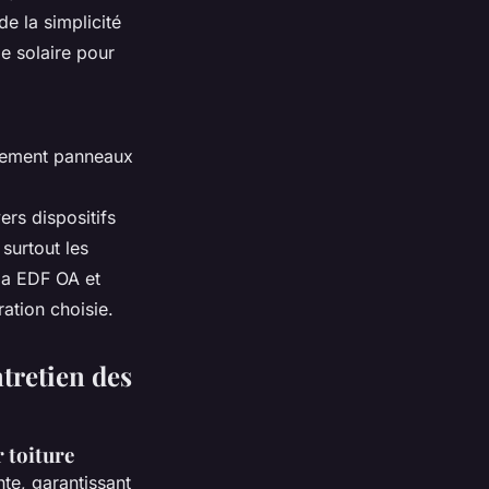
e la simplicité
ie solaire pour
issement panneaux
rs dispositifs
surtout les
via EDF OA et
ration choisie.
ntretien des
 toiture
nte, garantissant