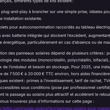
nçais, différents types de kits existent :
s plug-and-play à brancher sur une simple prise, idéales po
 installation existante.
plets pour autoconsommation raccordés au tableau électriq
 avec batterie intégrée qui stockent l’excédent, augmentant
 énergétique, particulièrement en cas d’absence ou de ma
lation des panneaux solaires dépend de plusieurs critères : 
ologie des modules (monocristallin, polycristallin, bifacial)
x de l’onduleur et besoin en stockage. Pour 2025, une instal
rie de 7 500 € à 20 000 € TTC environ, hors aides financière
iques existent : primes à l’investissement, tarif de rachat, TV
accessibles sous conditions (pose par professionnel certifié
nt le passage au solaire plus attractif et accélèrent le retou
Vous trouverez plus d’informations sur cette page :
ier.hellio.com/guide-solaire/tag/panneau-solaire-pour-maiso