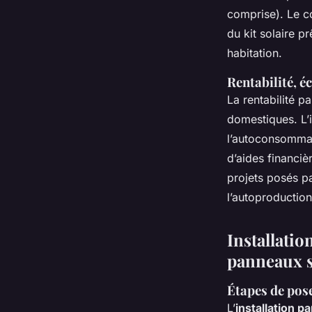
comprise). Le co
du kit solaire p
habitation.
Rentabilité, é
La rentabilité p
domestiques. L’i
l’autoconsommati
d’aides financiè
projets posés pa
l’autoproduction
Installatio
panneaux s
Étapes de pose
L’
installation p