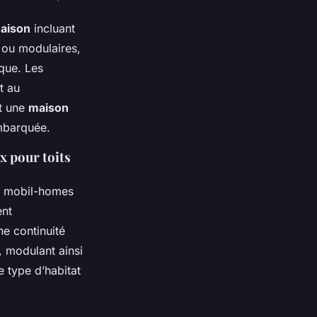
maison
incluant
 ou modulaires,
que. Les
t au
nt une
maison
embarquée.
x pour toits
ou mobil-homes
ent
ne continuité
, modulant ainsi
e type d’habitat