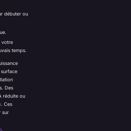
ur débuter ou
ue.
 votre
uvais temps.
puissance
, surface
lation
s. Des
A réduite ou
). Ces
r sur
n
.