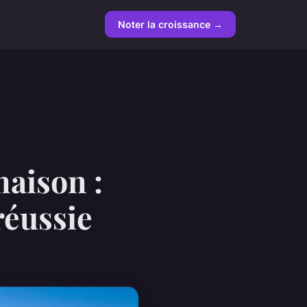
Noter la croissance →
maison :
réussie