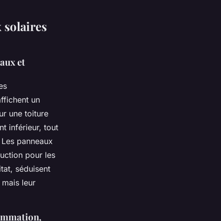
solaires
aux et
es
affichent un
ur une toiture
t inférieur, tout
. Les panneaux
duction pour les
tat, séduisent
 mais leur
sommation,